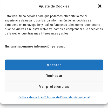
Ajuste de Cookies
Electricity
Esta web utiliza cookies para que podamos ofrecerte la mejor
experiencia de usuario posible. La información de las cookies se
Solar Pannels
almacena en tu navegador y realiza funciones tales como reconocerte
cuando vuelves a nuestra web o ayudarnos a comprender qué secciones
Wind Mill
de la web encuentras más interesantes y útiles.
Nunca almacenamos información personal.
META
Aceptar
Acceder
Rechazar
Feed de entradas
Feed de comentarios
Ver preferencias
WordPress.org
Política de cookies
Políticas de Privacidad
Aviso Legal